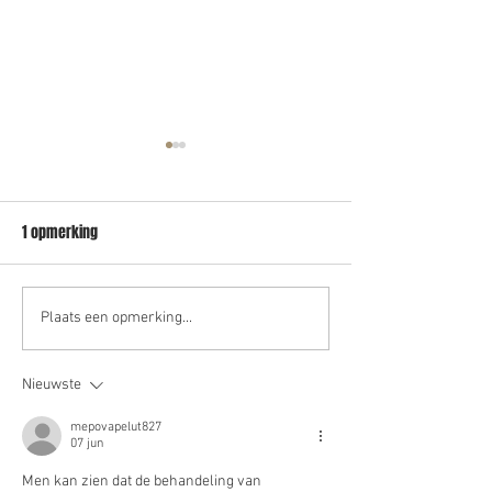
1 opmerking
VERKOCHT - beleggingspand
Verhuurd – Bedrijfs
Plaats een opmerking...
Meppel
Genemuiden
Nieuwste
mepovapelut827
07 jun
Men kan zien dat de behandeling van 