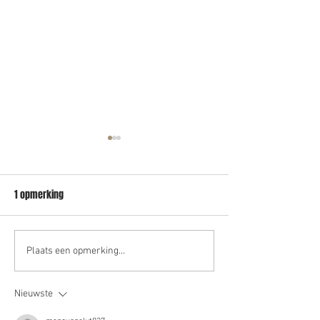
1 opmerking
VERKOCHT - beleggingspand
Verhuurd – Bedrijfs
Plaats een opmerking...
Meppel
Genemuiden
Nieuwste