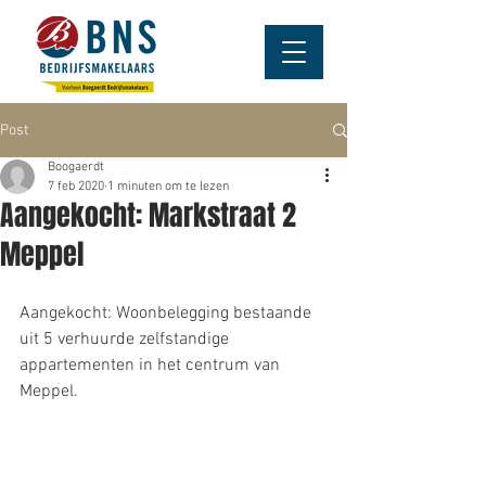
Post
Boogaerdt
7 feb 2020
1 minuten om te lezen
Aangekocht: Markstraat 2
Meppel
Aangekocht: Woonbelegging bestaande 
uit 5 verhuurde zelfstandige 
appartementen in het centrum van 
Meppel.